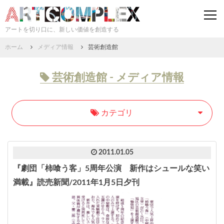
togg
navi
アートを切り口に、新しい価値を創造する
ホーム
メディア情報
芸術創造館
芸術創造館 - メディア情報
カテゴリ
2011.01.05
『劇団「柿喰う客」5周年公演 新作はシュールな笑い
満載』読売新聞/2011年1月5日夕刊