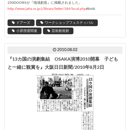
250DOORSが『地域創造』に掲載されました。
http://www.jafra.or.jp/j/library/letter/184/local.php
#kinki
ドアーズ
ワークショップフェスティバル
小原啓渡関連
芸術創造館
2010.08.02
『13カ国の演劇集結 OSAKA演博2010開幕 子ども
と一緒に観賞を』大阪日日新聞/2010年8月2日