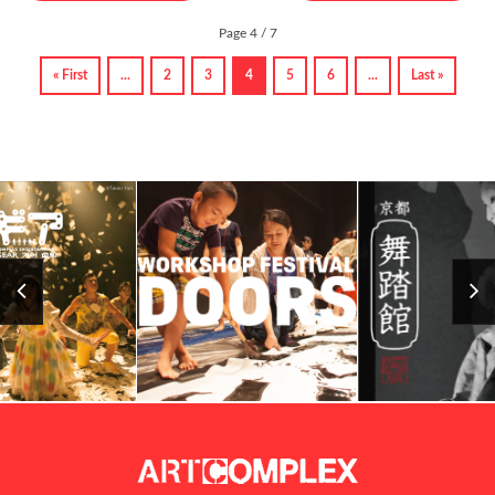
Page 4 / 7
« First
...
2
3
4
5
6
...
Last »