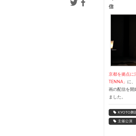
信
京都を拠点に
TENNA」
に、
画の配信を開
ました。
KYOTO舞
主催公演