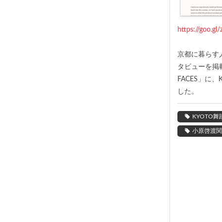
https://goo.gl
京都に暮らす
タビューを掲載
FACES」に
した。
KYOTO舞
小原啓渡関