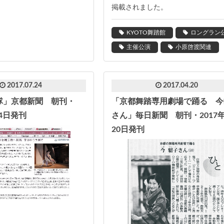
掲載されました。
KYOTO舞踏館
ロングラン
主催公演
小原啓渡関連
2017.07.24
2017.04.20
隊」京都新聞 朝刊・
「京都舞踏専用劇場で踊る 今
24日発刊
さん」毎日新聞 朝刊・2017年
20日発刊