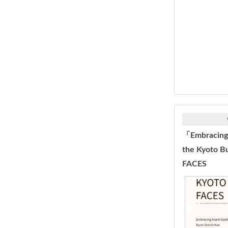
「Embracing 
the Kyoto 
FACES