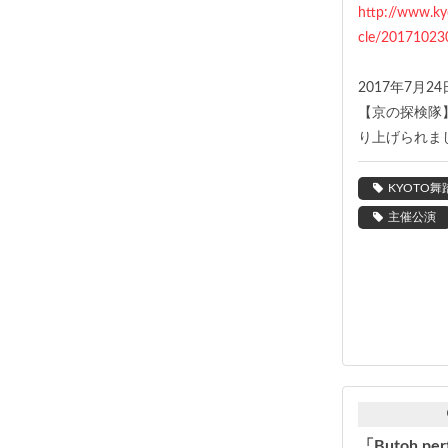
http://www.kyo
cle/20171023
2017年7月
【京の探検隊】
り上げられま
KYOTO舞
主催公演
「Butoh per