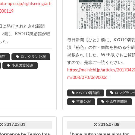
to-np.co.jp/sightseeing/arti
000119
24日に発行された京都新聞
欄に、KYOTO舞踏館が取
毎日新聞【ひと】欄に、KYOTO舞
した。
演『秘色』の作・舞踏を務める今貂
掲載されました。WEB版でもご覧
踏館
ロングラン公演
すので、是非ご一読ください。
小原啓渡関連
https://mainichi.jp/articles/2017042
m/008/070/069000c
KYOTO舞踏館
ロングラン
主催公演
小原啓渡関連
2017.03.01
2016.07.08
formance by Tenko Ima
「New butoh venue aims for