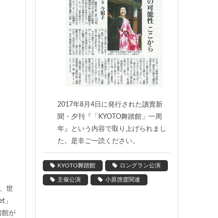
2017年8月4日に発行された讀賣新
聞・夕刊『「KYOTO舞踏館」一周
年』という内容で取り上げられまし
た。是非ご一読ください。
KYOTO舞踏館
ロングラン公演
主催公演
小原啓渡関連
、世
et」
踏館が