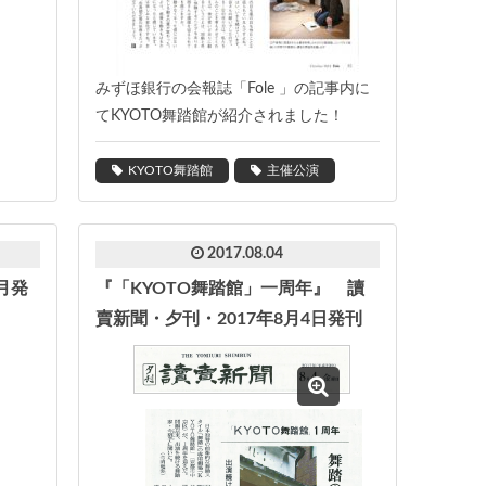
みずほ銀行の会報誌「Fole 」の記事内に
てKYOTO舞踏館が紹介されました！
KYOTO舞踏館
主催公演
2017.08.04
8月発
『「KYOTO舞踏館」一周年』 讀
賣新聞・夕刊・2017年8月4日発刊