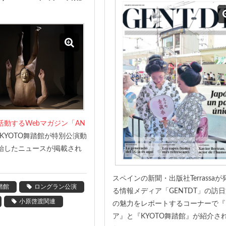
活動するWebマガジン「AN
KYOTO舞踏館が特別公演動
始したニュースが掲載され
スペインの新聞・出版社
Terrassa
が
踏館
ロングラン公演
る情報メディア「
GENTDT
」の訪日
小原啓渡関連
の魅力をレポートするコーナーで『
ア』と『
KYOTO
舞踏館』が紹介さ