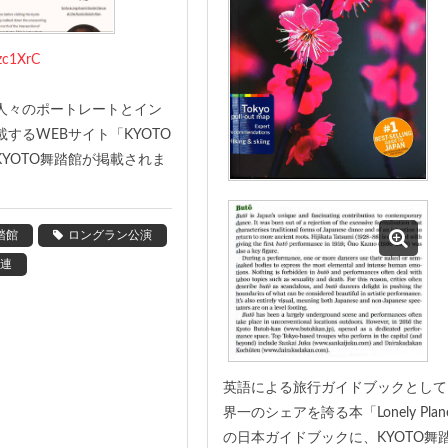
/zc1XrC
人々のポートレートとイン
するWEBサイト「KYOTO
、KYOTO舞踏館が掲載されま
踏館
ロングラン公演
連
英語による旅行ガイドブックとして
界一のシェアを誇る本「Lonely Plan
の日本ガイドブックに、KYOTO舞