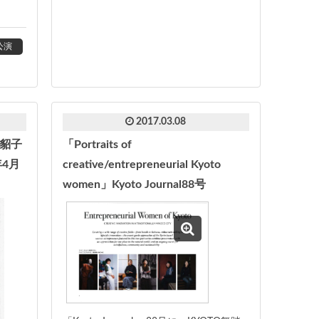
公演
2017.03.08
貂子
「Portraits of
4月
creative/entrepreneurial Kyoto
women」Kyoto Journal88号