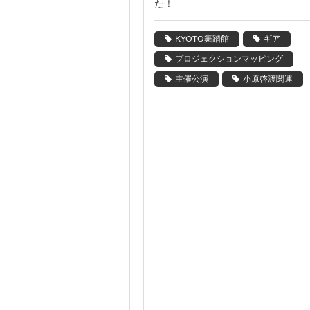
た！
KYOTO舞踏館
ギア
プロジェクションマッピング
主催公演
小原啓渡関連