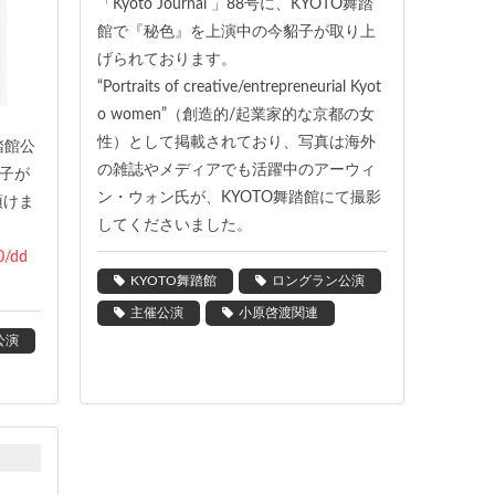
「Kyoto Journal 」88号に、KYOTO舞踏
館で『秘色』を上演中の今貂子が取り上
げられております。
“Portraits of creative/entrepreneurial Kyot
o women”（創造的/起業家的な京都の女
性）として掲載されており、写真は海外
踏館公
の雑誌やメディアでも活躍中のアーウィ
子が
ン・ウォン氏が、KYOTO舞踏館にて撮影
頂けま
してくださいました。
0/dd
KYOTO舞踏館
ロングラン公演
主催公演
小原啓渡関連
公演