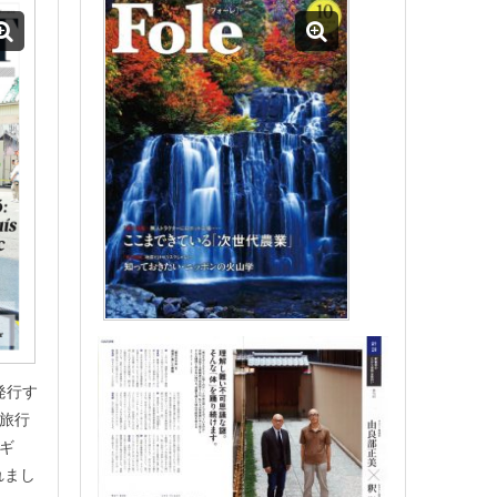
発行す
旅行
ギ
れまし