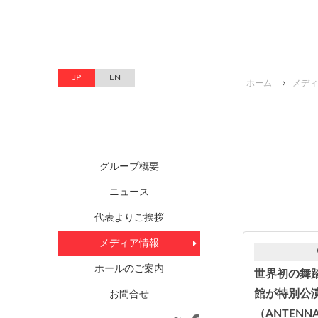
JP
EN
ホーム
メディ
グループ概要
ニュース
代表よりご挨拶
メディア情報
ホールのご案内
世界初の舞踏
館が特別公
お問合せ
（ANTENN