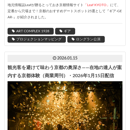
地元情報誌Leafが贈るとっておき京都情報サイト
「Leaf KYOTO」
にて、
定番から穴場まで！京都のおすすめデートスポット25選として『ギア-GE
AR-』が紹介されました。
ART COMPLEX 1928
ギア
プロジェクションマッピング
ロングラン公演
2026.01.15
観光客を避けて味わう京都の奥深さ――在地の達人が案
内する京都体験（商業周刊）・2026年1月15日配信