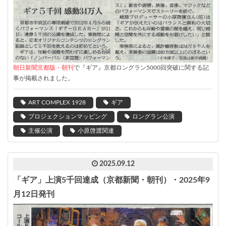
朝日新聞京都版・朝刊
で『ギア』京都ロングラン5000回突破に関する記
事が掲載されました。
ART COMPLEX 1928
ギア
プロジェクションマッピング
ロングラン公演
主催公演
小原啓渡関連
2025.09.12
「ギア」上演5千回達成（京都新聞・朝刊）・2025年9
月12日発刊