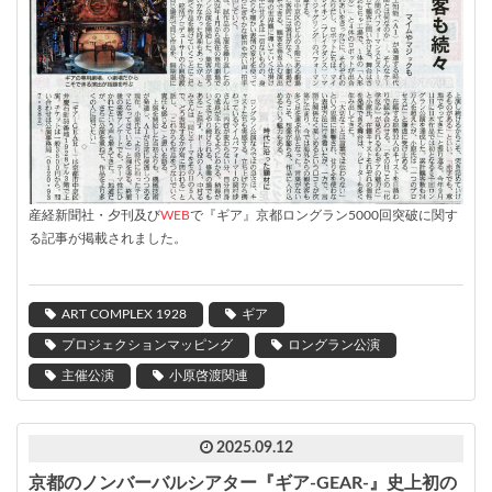
産経新聞社・夕刊及び
WEB
で『ギア』京都ロングラン5000回突破に関す
る記事が掲載されました。
ART COMPLEX 1928
ギア
プロジェクションマッピング
ロングラン公演
主催公演
小原啓渡関連
2025.09.12
京都のノンバーバルシアター『ギア-GEAR-』史上初の