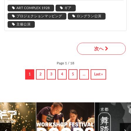
ART COMPLEX 1928
ギア
プロジェクションマッピング
ロングラン公演
主催公演
次へ
Page 1 / 18
1
2
3
4
5
...
Last »