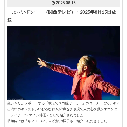
2025.08.15
「よ～いドン！」（関西テレビ）・2025年8月15日放
送
銀シャリがレポートする「教えてスゴ腕ワーカー」のコーナーにて、ギア
出演中のキャストいいむろなおきが“声なき表現で人の心を動かすエンタ
ーテイナー”＜マイム俳優＞として紹介されました。
番組内では「ギア-GEAR-」の公演の様子もご紹介いただきました！