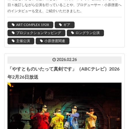
日々改訂しながら公演を行っていることや、プロデューサー・小原啓渡へ
のインタビューも交え、ご紹介いただきました。
ART COMPLEX 1928
ギア
プロジェクションマッピング
ロングラン公演
主催公演
小原啓渡関連
2026.02.26
「やすとものいたって真剣です」（ABCテレビ）2026
年2月26日放送