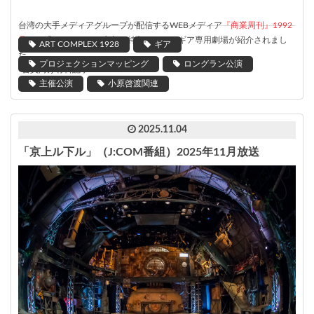
台湾の大手メディアグループが配信するWEBメディア
『商業周刊』1992
号
にて「とっておきの京都」特集として、ギア専用劇場が紹介されまし
ART COMPLEX 1928
ギア
た。
プロジェクションマッピング
ロングラン公演
*会員向け有料記事
主催公演
小原啓渡関連
2025.11.04
「京上ル下ル」（J:COM番組）2025年11月放送