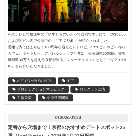
ABCテレビで放送中の「やすとものいたって真剣です」にて、1928ビル
および同ビル内で公演中の『ギア-GEAR-』が紹介されました。
番組で内ではまもなく100周年を迎えるレトロビル1928ビルやビル内の
カフェ、ギャラリー、アパレルショップと共に、公演回数5000回、観客
動員数35万人を超える京都が誇るエンターテイメントとして『ギア-GEA
R-』を紹介いただきました。
ART COMPLEX 1928
ギア
プロジェクションマッピング
ロングラン公演
主催公演
小原啓渡関連
2026.01.23
定番から穴場まで！京都のおすすめデートスポット25