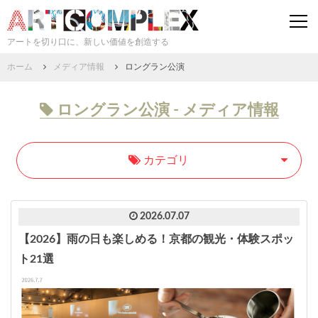
togg
navi
アートを切り口に、新しい価値を創造する
ホーム
メディア情報
ロングラン公演
ロングラン公演 - メディア情報
カテゴリ
2026.07.07
【2026】雨の日も楽しめる！京都の観光・体験スポッ
ト21選