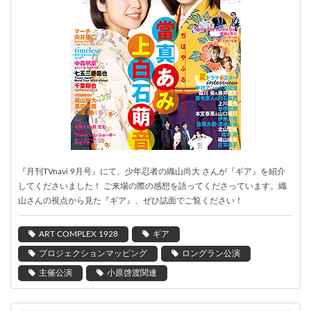
『
月刊
TVnavi 9月号』にて、
少年忍者
の
織山尚大
さんが『
ギア
』を紹介
してくださいました！ ご来場の際の感想を語ってくださっています。織
山さんの視点から見た『ギア』、ぜひ誌面でご覧ください！
ART COMPLEX 1928
ギア
プロジェクションマッピング
ロングラン公演
主催公演
小原啓渡関連