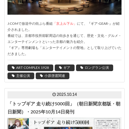
J:COMで放送中の街ぶら番組
「京上ル下ル」
にて、『ギア-GEAR-』が紹
介されました。
番組では、京都市役所前駅周辺の街歩きを通じて、歴史・文化・グルメ・
エンターテインメントといった京都の魅力を紹介。
『ギア』専用劇場も「エンターテイメントの聖地」として取り上げていた
だきました。
ART COMPLEX 1928
ギア
ロングラン公演
主催公演
小原啓渡関連
2025.10.14
「トップギア 走り続け5000回」（朝日新聞京都版・朝
日新聞）・2025年10月14日発刊