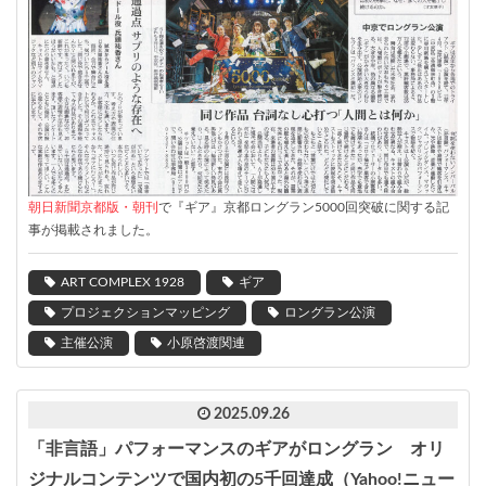
朝日新聞京都版・朝刊
で『ギア』京都ロングラン5000回突破に関する記
事が掲載されました。
ART COMPLEX 1928
ギア
プロジェクションマッピング
ロングラン公演
主催公演
小原啓渡関連
2025.09.26
「非言語」パフォーマンスのギアがロングラン オリ
ジナルコンテンツで国内初の5千回達成（Yahoo!ニュー