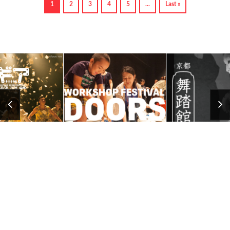
1
2
3
4
5
...
Last »
copyright
ART COMPLEX 1999-2026