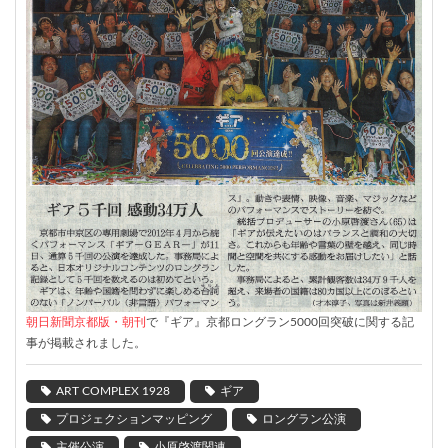
朝日新聞京都版・朝刊
で『ギア』京都ロングラン5000回突破に関する記
事が掲載されました。
ART COMPLEX 1928
ギア
プロジェクションマッピング
ロングラン公演
主催公演
小原啓渡関連