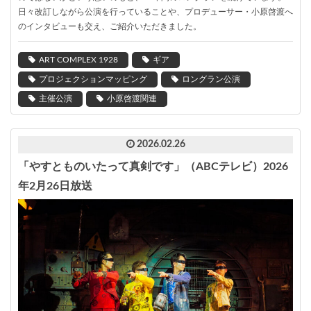
日々改訂しながら公演を行っていることや、プロデューサー・小原啓渡へ
のインタビューも交え、ご紹介いただきました。
ART COMPLEX 1928
ギア
プロジェクションマッピング
ロングラン公演
主催公演
小原啓渡関連
2026.02.26
「やすとものいたって真剣です」（ABCテレビ）2026
年2月26日放送