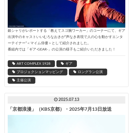
銀シャリがレポートする「教えてスゴ腕ワーカー」のコーナーにて、ギア
出演中のキャストいいむろなおきが“声なき表現で人の心を動かすエンタ
ーテイナー”＜マイム俳優＞として紹介されました。
番組内では「ギア-GEAR-」の公演の様子もご紹介いただきました！
ART COMPLEX 1928
ギア
プロジェクションマッピング
ロングラン公演
主催公演
2025.07.13
「京都浪漫」（KBS京都）・2025年7月13日放送