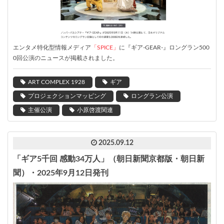
エンタメ特化型情報メディア
「SPICE」
に『ギア-GEAR-』ロングラン500
0回公演のニュースが掲載されました。
ART COMPLEX 1928
ギア
プロジェクションマッピング
ロングラン公演
主催公演
小原啓渡関連
2025.09.12
「ギア5千回 感動34万人」（朝日新聞京都版・朝日新
聞）・2025年9月12日発刊