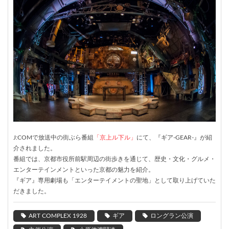
J:COMで放送中の街ぶら番組
「京上ル下ル」
にて、『ギア-GEAR-』が紹
介されました。
番組では、京都市役所前駅周辺の街歩きを通じて、歴史・文化・グルメ・
エンターテインメントといった京都の魅力を紹介。
『ギア』専用劇場も「エンターテイメントの聖地」として取り上げていた
だきました。
ART COMPLEX 1928
ギア
ロングラン公演