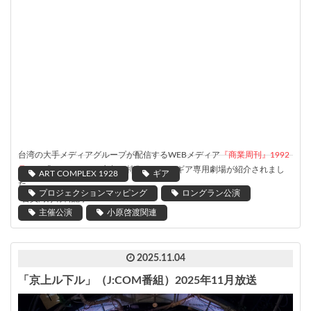
台湾の大手メディアグループが配信するWEBメディア
『商業周刊』1992
号
にて「とっておきの京都」特集として、ギア専用劇場が紹介されまし
ART COMPLEX 1928
ギア
た。
プロジェクションマッピング
ロングラン公演
*会員向け有料記事
主催公演
小原啓渡関連
2025.11.04
「京上ル下ル」（J:COM番組）2025年11月放送