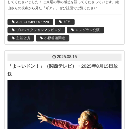
してくださいました！ ご来場の際の感想を語ってくださっています。織
山さんの視点から見た『ギア』、ぜひ誌面でご覧ください！
ART COMPLEX 1928
ギア
プロジェクションマッピング
ロングラン公演
主催公演
小原啓渡関連
2025.08.15
「よ～いドン！」（関西テレビ）・2025年8月15日放
送