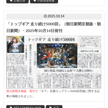
主催公演
小原啓渡関連
2025.10.14
「トップギア 走り続け5000回」（朝日新聞京都版・朝
日新聞）・2025年10月14日発刊
朝日新聞京都版・朝刊
で『ギア』京都ロングラン5000回突破に関する記
事が掲載されました。
ART COMPLEX 1928
ギア