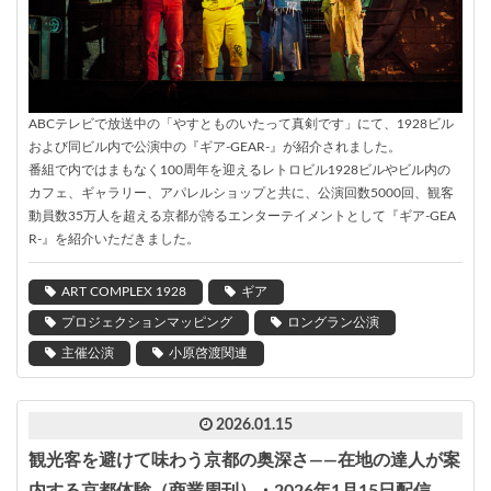
ABCテレビで放送中の「やすとものいたって真剣です」にて、1928ビル
および同ビル内で公演中の『ギア-GEAR-』が紹介されました。
番組で内ではまもなく100周年を迎えるレトロビル1928ビルやビル内の
カフェ、ギャラリー、アパレルショップと共に、公演回数5000回、観客
動員数35万人を超える京都が誇るエンターテイメントとして『ギア-GEA
R-』を紹介いただきました。
ART COMPLEX 1928
ギア
プロジェクションマッピング
ロングラン公演
主催公演
小原啓渡関連
2026.01.15
観光客を避けて味わう京都の奥深さ――在地の達人が案