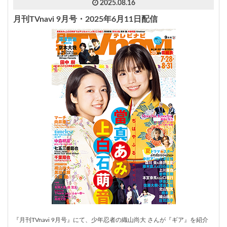
2025.08.16
月刊TVnavi 9月号・2025年6月11日配信
『
月刊
TVnavi 9月号』にて、
少年忍者
の
織山尚大
さんが『
ギア
』を紹介