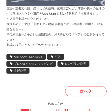
国宝や重要文化財、祭りなどの歳時、伝統工芸など、季節や我々の生活の
中に溶け込んだ文化遺産を訪ねるKBS京都の情報番組「京都浪漫」にて、
ギア専用劇場が紹介されました。
放送回のテーマは「京都モダン建築 謎解きの旅 ～建築家・武田五一の足
跡を辿る～」。
その武田五一が手がけた建築物の1つ1928ビルで『ギア』の公演を行って
います。
劇場の様子などもご紹介いただきました。
ART COMPLEX 1928
ギア
プロジェクションマッピング
ロングラン公演
主催公演
次へ
Page 1 / 19