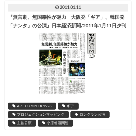
2011.01.11
『無言劇、無国籍性が魅力 大阪発「ギア」、韓国発
「ナンタ」の公演』日本経済新聞/2011年1月11日夕刊
ART COMPLEX 1928
ギア
プロジェクションマッピング
ロングラン公演
主催公演
小原啓渡関連