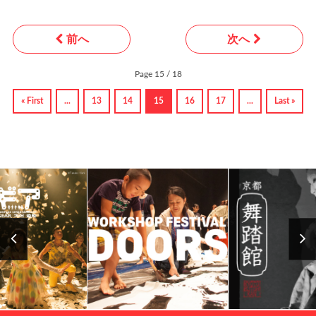
前へ
次へ
Page 15 / 18
« First
...
13
14
15
16
17
...
Last »