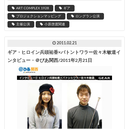
ART COMPLEX 1928
ギア
プロジェクションマッピング
ロングラン公演
主催公演
小原啓渡関連
2011.02.21
ギア・ヒロイン兵頭祐香×バトントワラー佐々木敏道イ
ンタビュー・＠ぴあ関西/2011年2月21日