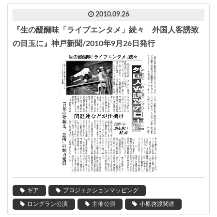
2010.09.26
『生の醍醐味「ライブエンタメ」続々 外国人客誘致
の目玉に』神戸新聞/2010年9月26日発行
ギア
プロジェクションマッピング
ロングラン公演
主催公演
小原啓渡関連