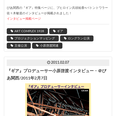
ぴあ関西の『ギア』特集ページに、プヒロイン兵頭祐香×バトントワラー
佐々木敏道のインタビューが掲載されました！
インタビュー掲載ページ
ART COMPLEX 1928
ギア
プロジェクションマッピング
ロングラン公演
主催公演
小原啓渡関連
2011.02.07
『ギア』プロデューサー小原啓渡インタビュー・＠ぴ
あ関西/2011年2月7日