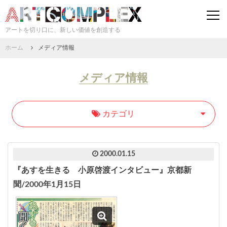
togg
navi
アートを切り口に、新しい価値を創造する
ホーム
メディア情報
メディア情報
カテゴリ
2000.01.15
『あすを生きる 小原啓渡インタビュー』京都新
聞/2000年1月15日