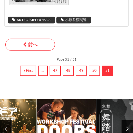
ART COMPLEX 1928
小原啓渡関連
前へ
Page 51 / 51
« First
...
47
48
49
50
51