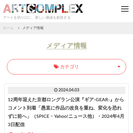
togg
navi
アートを切り口に、新しい価値を創造する
ホーム
メディア情報
メディア情報
カテゴリ
2024.04.03
12周年迎えた京都ロングラン公演『ギア-GEAR-』から
コメント到着「愚直に作品の改良を重ね、変化を恐れ
ずに前へ」（SPICE・Yahoo!ニュース他）・2024年4月
3日配信