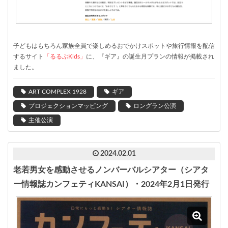
子どもはもちろん家族全員で楽しめるおでかけスポットや旅行情報を配信
するサイト
「るるぶKids」
に、『ギア』の誕生月プランの情報が掲載され
ました。
ART COMPLEX 1928
ギア
プロジェクションマッピング
ロングラン公演
主催公演
2024.02.01
老若男女を感動させるノンバーバルシアター（シアタ
ー情報誌カンフェティKANSAI）・2024年2月1日発行