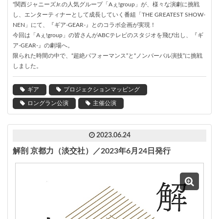
“関西ジャニーズJr.の人気グループ「Aぇ!group」が、様々な演劇に挑戦
し、エンターティナーとして成長していく番組「THE GREATEST SHOW-
NEN」にて、『ギア-GEAR-』とのコラボ企画が実現！
今回は「Aぇ!group」の皆さんがABCテレビのスタジオを飛び出し、『ギ
ア-GEAR-』の劇場へ。
限られた時間の中で、“超絶パフォーマンス”と“ノンバーバル演技”に挑戦
しました。
ギア
プロジェクションマッピング
ロングラン公演
主催公演
2023.06.24
解剖 京都力（淡交社）／2023年6月24日発行