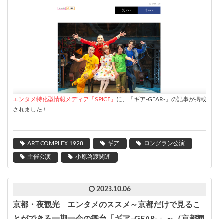
エンタメ特化型情報メディア「
SPICE
」
に、『ギア
-GEAR-
』の記事が掲載
されました！
ART COMPLEX 1928
ギア
ロングラン公演
主催公演
小原啓渡関連
2023.10.06
京都・夜観光 エンタメのススメ～京都だけで見るこ
とができる一期一会の舞台「ギア–GEAR-」～（京都観