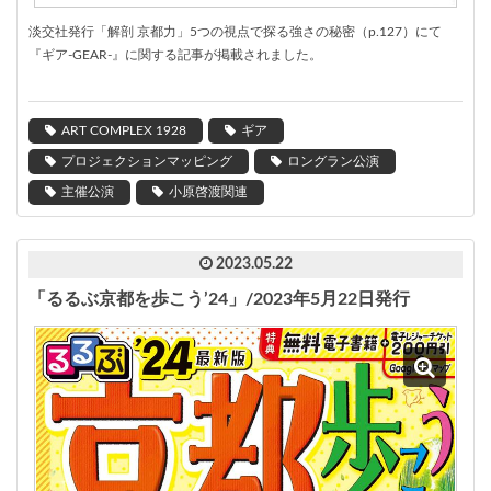
淡交社発行「解剖 京都力」5つの視点で探る強さの秘密（p.127）にて
『ギア-GEAR-』に関する記事が掲載されました。
ART COMPLEX 1928
ギア
プロジェクションマッピング
ロングラン公演
主催公演
小原啓渡関連
2023.05.22
「るるぶ京都を歩こう’24」/2023年5月22日発行