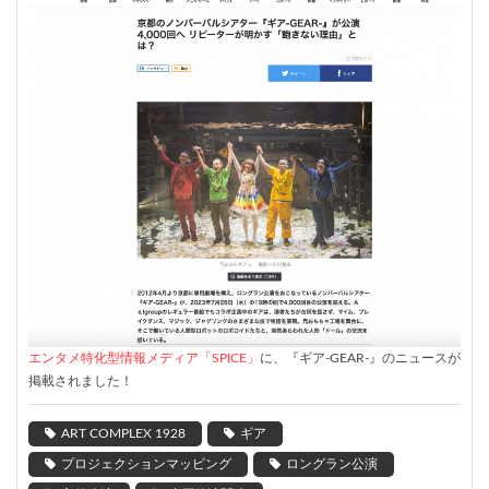
エンタメ特化型情報メディア「
SPICE
」
に、『ギア
-GEAR-
』のニュースが
掲載されました！
ART COMPLEX 1928
ギア
プロジェクションマッピング
ロングラン公演