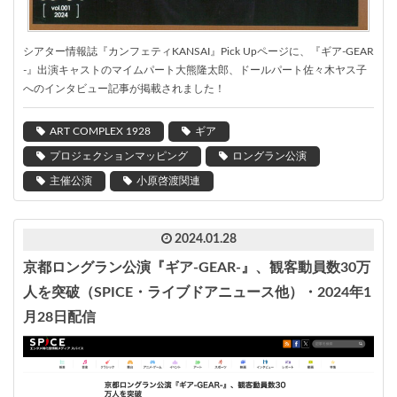
シアター情報誌『カンフェティ
KANSAI
』Pick Upページに、『ギア
-GEAR
-
』出演キャストのマイムパート大熊隆太郎、ドールパート佐々木ヤス子
へのインタビュー記事が掲載されました！
ART COMPLEX 1928
ギア
プロジェクションマッピング
ロングラン公演
主催公演
小原啓渡関連
2024.01.28
京都ロングラン公演『ギア-GEAR-』、観客動員数30万
人を突破（SPICE・ライブドアニュース他）・2024年1
月28日配信