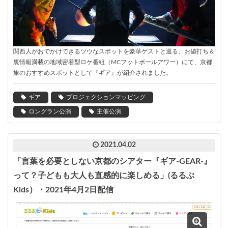
関西人がおでかけできるツウなスポットを豪華ゲストと巡る、お値打ち＆
裏情報満載の地域密着型ロケ番組（MCフットボールアワー）にて、京都
旅のおすすめスポットとして『ギア』が紹介されました。
ギア
プロジェクションマッピング
ロングラン公演
主催公演
2021.04.02
「言葉を必要としない京都のシアター『ギア-GEAR-』
って？子どもも大人も直感的に楽しめる」(るるぶ
Kids）・2021年4月2日配信