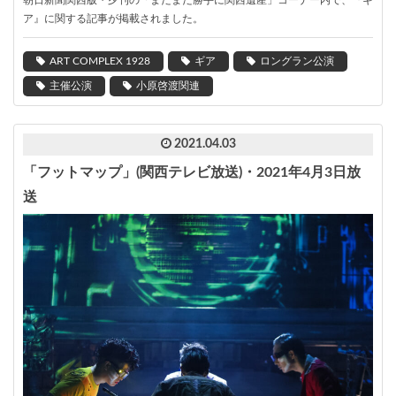
朝日
新聞関西版・夕刊
の「まだまだ勝手に関西遺産」コーナー内で、『ギ
ア』に関する記事が掲載されました。
ART COMPLEX 1928
ギア
ロングラン公演
主催公演
小原啓渡関連
2021.04.03
「フットマップ」(関西テレビ放送)・2021年4月3日放
送