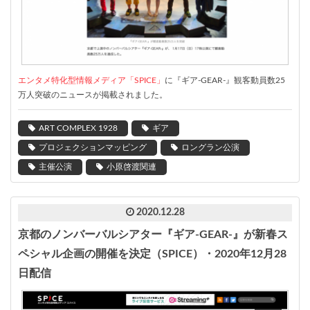
エンタメ特化型情報メディア「SPICE」
に『ギア-GEAR-』観客動員数25
万人突破のニュースが掲載されました。
ART COMPLEX 1928
ギア
プロジェクションマッピング
ロングラン公演
主催公演
小原啓渡関連
2020.12.28
京都のノンバーバルシアター『ギア-GEAR-』が新春ス
ペシャル企画の開催を決定（SPICE）・2020年12月28
日配信