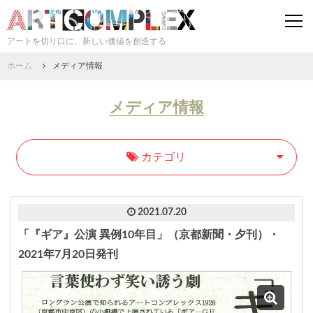
togg
navi
アートを切り口に、新しい価値を創造する
ホーム
メディア情報
メディア情報
カテゴリ
2021.07.20
「『ギア』公演 異例10年目」（京都新聞・夕刊）・
2021年7月20日発刊