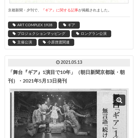
京都
新聞・夕刊
で、
『ギア』に関する記事
が掲載されました。
ART COMPLEX 1928
ギア
プロジェクションマッピング
ロングラン公演
主催公演
小原啓渡関連
2021.05.13
「舞台『ギア』1演目で10年」（朝日新聞京都版・朝
刊）・2021年5月13日発刊