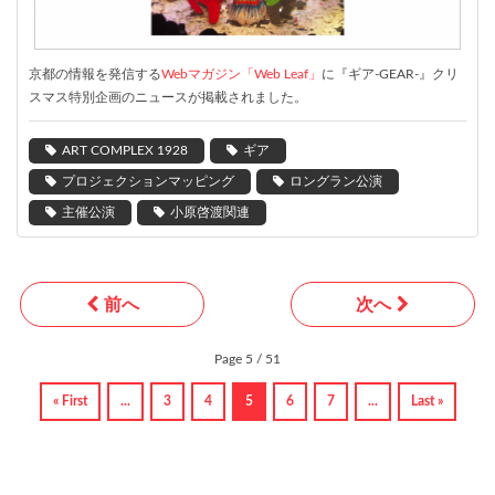
京都の情報を発信する
Webマガジン「Web Leaf」
に『ギア-GEAR-』クリ
スマス特別企画のニュースが掲載されました。
ART COMPLEX 1928
ギア
プロジェクションマッピング
ロングラン公演
主催公演
小原啓渡関連
前へ
次へ
Page 5 / 51
« First
...
3
4
5
6
7
...
Last »