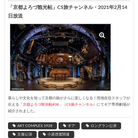
「京都よろづ観光帖」CS旅チャンネル・2021年2月14
日放送
暮らしや文化を知って京都の旅がさらに楽しくなる！現地在住スタッフが
伝える
「京都よろづ観光帖#38」（CS旅チャンネル）
にてギア専用劇場が
紹介されました。
ART COMPLEX 1928
ギア
ロングラン公演
主催公演
小原啓渡関連