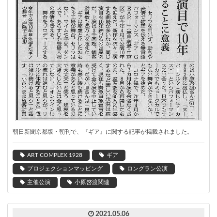
朝日
新聞京都版・朝刊
で、『ギア』に関する記事が掲載されました。
ART COMPLEX 1928
ギア
プロジェクションマッピング
ロングラン公演
主催公演
小原啓渡関連
2021.05.06