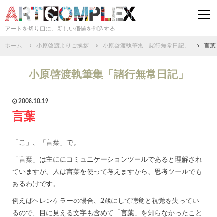
togg
navi
アートを切り口に、新しい価値を創造する
ホーム
小原啓渡よりご挨拶
小原啓渡執筆集「諸行無常日記」
言葉
小原啓渡執筆集「諸行無常日記」
2008.10.19
言葉
「こ」、「言葉」で。
「言葉」は主ににコミュニケーションツールであると理解され
ていますが、人は言葉を使って考えますから、思考ツールでも
あるわけです。
例えばヘレンケラーの場合、2歳にして聴覚と視覚を失ってい
るので、目に見える文字も含めて「言葉」を知らなかったこと