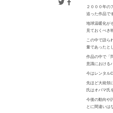
２０００年の
追った作品で
地球温暖化が
見ておくべき
この中で語ら
量であったと
作品の中で「
意識における
今はレンタル
先ほど大統領
氏はオバマ氏
今後の動向や
とに間違いは