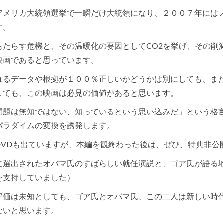
アメリカ大統領選挙で一瞬だけ大統領になり、２００７年には
す。
もたらす危機と、その温暖化の要因としてCO2を挙げ、その削
映画であると思っています。
れるデータや根拠が１００％正しいかどうかは別にしても、また
しても、この映画は必見の価値があると思います。
問題は無知ではない、知っているという思い込みだ」という格
パラダイムの変換を誘発します。
DVDも出ていますが、本編を観終わった後は、ぜひ、特典非公
に選出されたオバマ氏のすばらしい就任演説と、ゴア氏が語る
を支持していました）
評価は未知としても、ゴア氏とオバマ氏、この二人は新しい時
ないと思います。