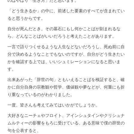
のはやはり「生き方」だと思います。
「どう生きるか」の中に、前述した要素のすべてが含まれてい
ると思うからです。
自分が死んだとき、その墓石にもし何かことばが刻まれるな
ら、どんなことばがいいだろうと考えたことがあります。
一言で語りつくせるような人生などないだろうし、死ぬ前に自
分で決めるようなことでもないのですが、自分がどう生きたい
かを確認する上では、いいシュミレーションになると思いま
す。
出来あがった「辞世の句」ともいえることばを検証すると、確
かに自分自身の宗教観や哲学、価値観や夢などが、何重にも折
り重なっているのがわかりました。
一度、皆さんも考えてみてはいかがでしょうか。
大好きなニーチェやフロイト、アインシュタインやクリシュナ
ムルティーの影響をもろに受けている、ある意味で僕の辞世の
句を公表すると、