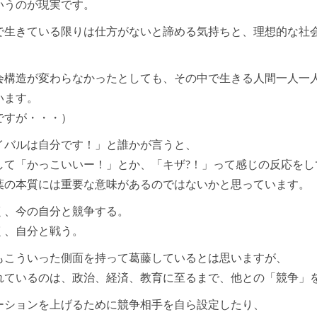
いうのが現実です。
で生きている限りは仕方がないと諦める気持ちと、理想的な社
会構造が変わらなかったとしても、その中で生きる人間一人一
います。
ですが・・・）
イバルは自分です！」と誰かが言うと、
して「かっこいいー！」とか、「キザ?！」って感じの反応をし
葉の本質には重要な意味があるのではないかと思っています。
く、今の自分と競争する。
く、自分と戦う。
もこういった側面を持って葛藤しているとは思いますが、
れているのは、政治、経済、教育に至るまで、他との「競争」
ーションを上げるために競争相手を自ら設定したり、