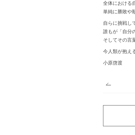
全体における
単純に勝敗や
自らに挑戦し
誰もが「自分
そしてその言
今人類が抱え
小原啓渡