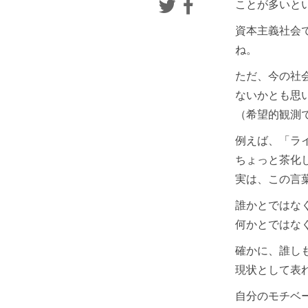
ことが多いと
資本主義社会
ね。
ただ、今の社
ないかとも思
（希望的観測
例えば、「ラ
ちょっと茶化
実は、この言
誰かとではな
何かとではな
確かに、誰し
現状として表
自分のモチベ