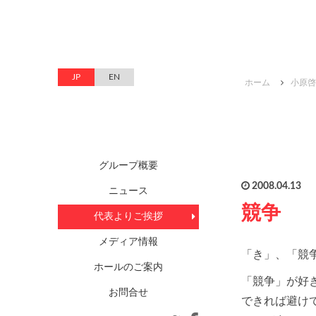
JP
EN
ホーム
小原啓
グループ概要
2008.04.13
ニュース
競争
代表よりご挨拶
メディア情報
「き」、「競
ホールのご案内
「競争」が好
お問合せ
できれば避け