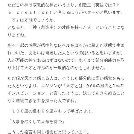
ただこの神は宗教的な神というより、創造主（英語ではＴｈ
ｅ ｃｒｅａｔｉｏｎ）と考えるほうがベターかと思います。
「才」は才能でしょうか。
となると、「神（創造主）の才能を持った人」ということにな
りますね。
ある一部の感覚が標準的なレベルをはるかに超えた状態で生ま
れついた、あるいは発達した人というのはいると思いますが、
人が万能の神であるはずはないので、あくまで部分的能力を取
り上げて天才と呼ぶのが一般的なのかもしれません。
ただ僕が天才と感じる人は、そうした部分的に高い感覚をもっ
た人というより、エジソンが「天才とは、99％の努力と1％の
インスピレーション」と言ったように、決してあきらめること
なく継続できる力を持った人ですね。
「１００里の道も９９里をもって半ばとせよ」
「人事を尽くして天命を待つ」
こうした格言も同じ概念だと思っています。