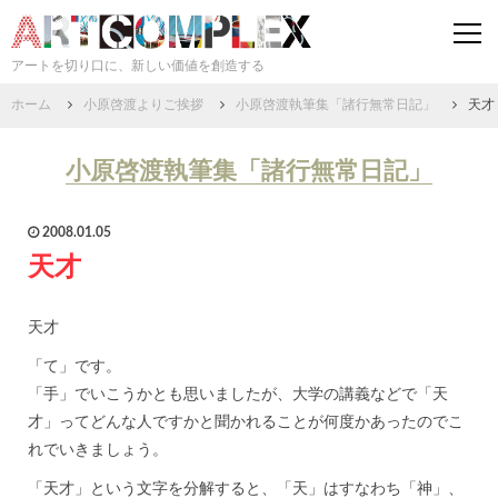
togg
navi
アートを切り口に、新しい価値を創造する
ホーム
小原啓渡よりご挨拶
小原啓渡執筆集「諸行無常日記」
天才
小原啓渡執筆集「諸行無常日記」
2008.01.05
天才
天才
「て」です。
「手」でいこうかとも思いましたが、大学の講義などで「天
才」ってどんな人ですかと聞かれることが何度かあったのでこ
れでいきましょう。
「天才」という文字を分解すると、「天」はすなわち「神」、