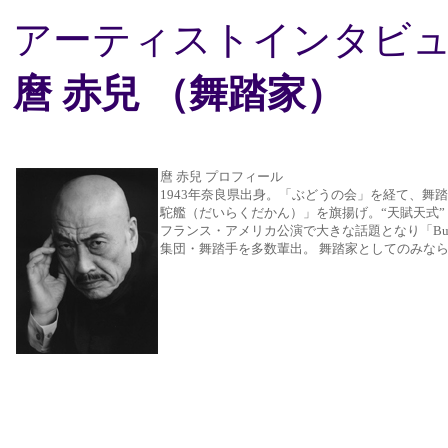
アーティストインタビ
麿 赤兒 （舞踏家）
麿 赤兒 プロフィール
1943年奈良県出身。「ぶどうの会」を経て、舞
駝艦（だいらくだかん）」を旗揚げ。“天賦天式”
フランス・アメリカ公演で大きな話題となり「Bu
集団・舞踏手を多数輩出。 舞踏家としてのみな