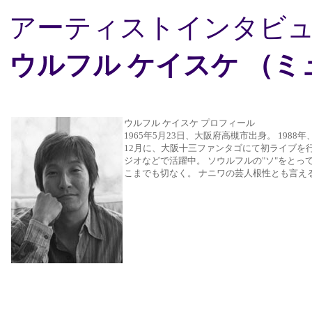
アーティストインタビ
ウルフル ケイスケ （
ウルフル ケイスケ プロフィール
1965年5月23日、大阪府高槻市出身。 19
12月に、大阪十三ファンタゴにて初ライブを
ジオなどで活躍中。 ソウルフルの"ソ"をとっ
こまでも切なく。 ナニワの芸人根性とも言え