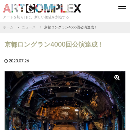
togg
navi
アートを切り口に、新しい価値を創造する
ホーム
ニュース
京都ロングラン4000回公演達成！
京都ロングラン4000回公演達成！
2023.07.26